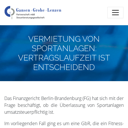
VERMIETUNG VON
SPORTANLAGEN:
VERTRAGSLAUFZEIT IST
ENTSCHEIDEND
Das Finanzgericht Berlin-Brandenburg (FG) hat sich mit der
Frage beschäftigt, ob die Überlassung von Sportanlagen
umsatzsteuerpflichtig ist.
Im vorliegenden Fall ging es um eine GbR, die ein Fitness-