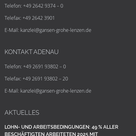
Telefon: +49 2642 9374 – 0
Telefax: +49 2642 3901
E-Mail:
k
a
n
z
l
e
i
@
g
a
n
s
e
n
-
g
r
o
h
e
-
l
e
n
z
e
n
.
d
e
KONTAKT ADENAU
Telefon: +49 2691 93802 – 0
Telefax: +49 2691 93802 – 20
E-Mail:
k
a
n
z
l
e
i
@
g
a
n
s
e
n
-
g
r
o
h
e
-
l
e
n
z
e
n
.
d
e
AKTUELLES
LOHN- UND ARBEITSBEDINGUNGEN: 49 % ALLER
BESCHÄFTIGTEN ARBEITETEN 2025 MIT