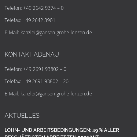
Telefon: +49 2642 9374 – 0
Telefax: +49 2642 3901
E-Mail:
k
a
n
z
l
e
i
@
g
a
n
s
e
n
-
g
r
o
h
e
-
l
e
n
z
e
n
.
d
e
KONTAKT ADENAU
Telefon: +49 2691 93802 – 0
Telefax: +49 2691 93802 – 20
E-Mail:
k
a
n
z
l
e
i
@
g
a
n
s
e
n
-
g
r
o
h
e
-
l
e
n
z
e
n
.
d
e
AKTUELLES
LOHN- UND ARBEITSBEDINGUNGEN: 49 % ALLER