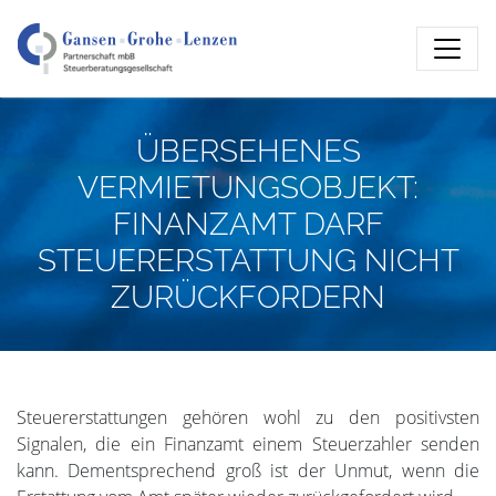
ÜBERSEHENES
VERMIETUNGSOBJEKT:
FINANZAMT DARF
STEUERERSTATTUNG NICHT
ZURÜCKFORDERN
Steuererstattungen gehören wohl zu den positivsten
Signalen, die ein Finanzamt einem Steuerzahler senden
kann. Dementsprechend groß ist der Unmut, wenn die