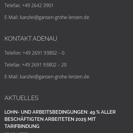
Telefax: +49 2642 3901
E-Mail:
k
a
n
z
l
e
i
@
g
a
n
s
e
n
-
g
r
o
h
e
-
l
e
n
z
e
n
.
d
e
KONTAKT ADENAU
Telefon: +49 2691 93802 – 0
Telefax: +49 2691 93802 – 20
E-Mail:
k
a
n
z
l
e
i
@
g
a
n
s
e
n
-
g
r
o
h
e
-
l
e
n
z
e
n
.
d
e
AKTUELLES
LOHN- UND ARBEITSBEDINGUNGEN: 49 % ALLER
BESCHÄFTIGTEN ARBEITETEN 2025 MIT
TARIFBINDUNG