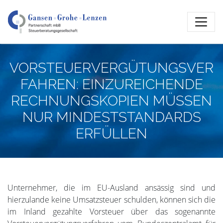
VORSTEUERVERGÜTUNGSVER
FAHREN: EINZUREICHENDE
RECHNUNGSKOPIEN MÜSSEN
NUR MINDESTSTANDARDS
ERFÜLLEN
Unternehmer, die im EU-Ausland ansässig sind und
hierzulande keine Umsatzsteuer schulden, können sich die
im Inland gezahlte Vorsteuer über das sogenannte