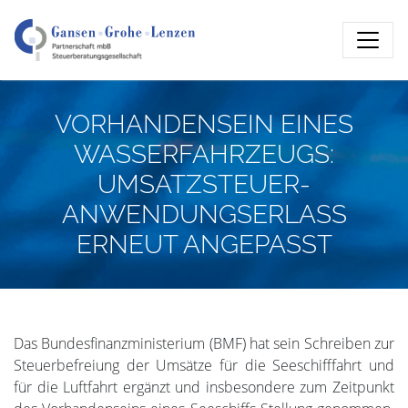
VORHANDENSEIN EINES
WASSERFAHRZEUGS:
UMSATZSTEUER-
ANWENDUNGSERLASS
ERNEUT ANGEPASST
Das Bundesfinanzministerium (BMF) hat sein Schreiben zur
Steuerbefreiung der Umsätze für die Seeschifffahrt und
für die Luftfahrt ergänzt und insbesondere zum Zeitpunkt