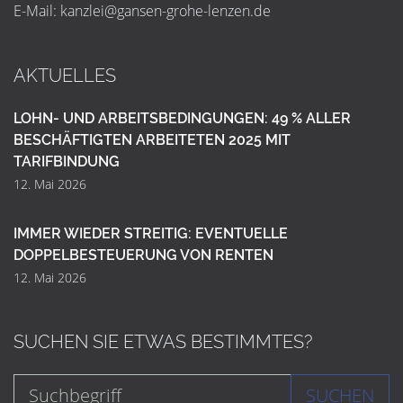
E-Mail:
k
a
n
z
l
e
i
@
g
a
n
s
e
n
-
g
r
o
h
e
-
l
e
n
z
e
n
.
d
e
AKTUELLES
LOHN- UND ARBEITSBEDINGUNGEN: 49 % ALLER
BESCHÄFTIGTEN ARBEITETEN 2025 MIT
TARIFBINDUNG
12. Mai 2026
IMMER WIEDER STREITIG: EVENTUELLE
DOPPELBESTEUERUNG VON RENTEN
12. Mai 2026
SUCHEN SIE ETWAS BESTIMMTES?
SUCHEN