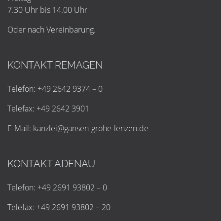
7.30 Uhr bis 14.00 Uhr
Oder nach Vereinbarung.
KONTAKT REMAGEN
Telefon: +49 2642 9374 – 0
Telefax: +49 2642 3901
E-Mail:
k
a
n
z
l
e
i
@
g
a
n
s
e
n
-
g
r
o
h
e
-
l
e
n
z
e
n
.
d
e
KONTAKT ADENAU
Telefon: +49 2691 93802 – 0
Telefax: +49 2691 93802 – 20