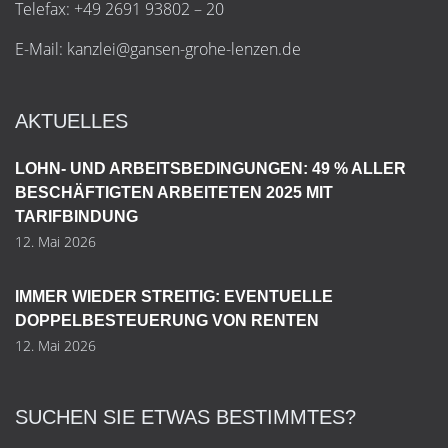
Telefax: +49 2691 93802 – 20
E-Mail:
k
a
n
z
l
e
i
@
g
a
n
s
e
n
-
g
r
o
h
e
-
l
e
n
z
e
n
.
d
e
AKTUELLES
LOHN- UND ARBEITSBEDINGUNGEN: 49 % ALLER
BESCHÄFTIGTEN ARBEITETEN 2025 MIT
TARIFBINDUNG
12. Mai 2026
IMMER WIEDER STREITIG: EVENTUELLE
DOPPELBESTEUERUNG VON RENTEN
12. Mai 2026
SUCHEN SIE ETWAS BESTIMMTES?