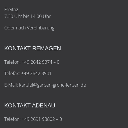
Freitag
7.30 Uhr bis 14.00 Uhr
Oder nach Vereinbarung.
KONTAKT REMAGEN
Telefon: +49 2642 9374 – 0
Telefax: +49 2642 3901
E-Mail:
k
a
n
z
l
e
i
@
g
a
n
s
e
n
-
g
r
o
h
e
-
l
e
n
z
e
n
.
d
e
KONTAKT ADENAU
Telefon: +49 2691 93802 – 0