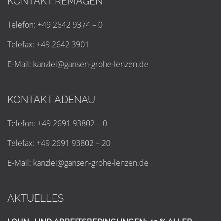
KONTAKT REMAGEN
Telefon: +49 2642 9374 – 0
Telefax: +49 2642 3901
E-Mail:
k
a
n
z
l
e
i
@
g
a
n
s
e
n
-
g
r
o
h
e
-
l
e
n
z
e
n
.
d
e
KONTAKT ADENAU
Telefon: +49 2691 93802 – 0
Telefax: +49 2691 93802 – 20
E-Mail:
k
a
n
z
l
e
i
@
g
a
n
s
e
n
-
g
r
o
h
e
-
l
e
n
z
e
n
.
d
e
AKTUELLES