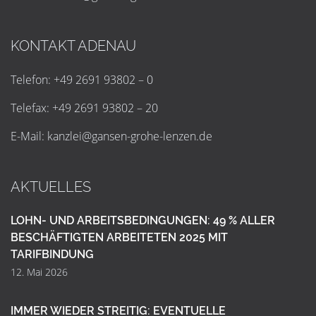
KONTAKT ADENAU
Telefon: +49 2691 93802 – 0
Telefax: +49 2691 93802 – 20
E-Mail:
k
a
n
z
l
e
i
@
g
a
n
s
e
n
-
g
r
o
h
e
-
l
e
n
z
e
n
.
d
e
AKTUELLES
LOHN- UND ARBEITSBEDINGUNGEN: 49 % ALLER
BESCHÄFTIGTEN ARBEITETEN 2025 MIT
TARIFBINDUNG
12. Mai 2026
IMMER WIEDER STREITIG: EVENTUELLE