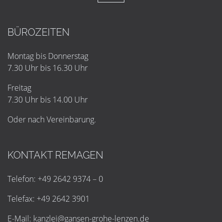
BÜROZEITEN
Montag bis Donnerstag
7.30 Uhr bis 16.30 Uhr
Freitag
7.30 Uhr bis 14.00 Uhr
Oder nach Vereinbarung.
KONTAKT REMAGEN
Telefon: +49 2642 9374 – 0
Telefax: +49 2642 3901
E-Mail:
k
a
n
z
l
e
i
@
g
a
n
s
e
n
-
g
r
o
h
e
-
l
e
n
z
e
n
.
d
e