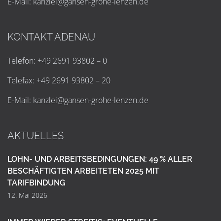
E-Mail:
k
a
n
z
l
e
i
@
g
a
n
s
e
n
-
g
r
o
h
e
-
l
e
n
z
e
n
.
d
e
KONTAKT ADENAU
Telefon: +49 2691 93802 – 0
Telefax: +49 2691 93802 – 20
E-Mail:
k
a
n
z
l
e
i
@
g
a
n
s
e
n
-
g
r
o
h
e
-
l
e
n
z
e
n
.
d
e
AKTUELLES
LOHN- UND ARBEITSBEDINGUNGEN: 49 % ALLER
BESCHÄFTIGTEN ARBEITETEN 2025 MIT
TARIFBINDUNG
12. Mai 2026