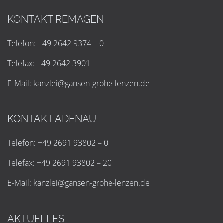
KONTAKT REMAGEN
Telefon: +49 2642 9374 – 0
Telefax: +49 2642 3901
E-Mail:
k
a
n
z
l
e
i
@
g
a
n
s
e
n
-
g
r
o
h
e
-
l
e
n
z
e
n
.
d
e
KONTAKT ADENAU
Telefon: +49 2691 93802 – 0
Telefax: +49 2691 93802 – 20
E-Mail:
k
a
n
z
l
e
i
@
g
a
n
s
e
n
-
g
r
o
h
e
-
l
e
n
z
e
n
.
d
e
AKTUELLES