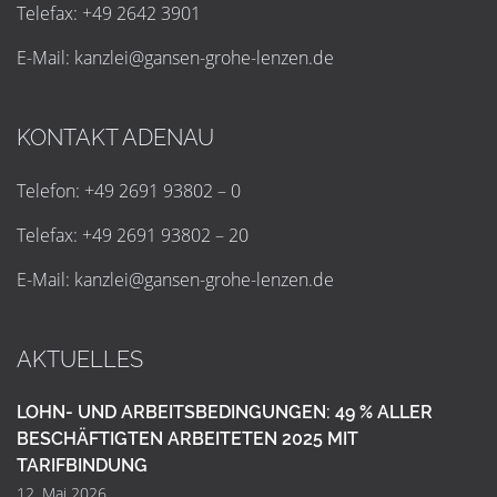
Telefax: +49 2642 3901
E-Mail:
k
a
n
z
l
e
i
@
g
a
n
s
e
n
-
g
r
o
h
e
-
l
e
n
z
e
n
.
d
e
KONTAKT ADENAU
Telefon: +49 2691 93802 – 0
Telefax: +49 2691 93802 – 20
E-Mail:
k
a
n
z
l
e
i
@
g
a
n
s
e
n
-
g
r
o
h
e
-
l
e
n
z
e
n
.
d
e
AKTUELLES
LOHN- UND ARBEITSBEDINGUNGEN: 49 % ALLER
BESCHÄFTIGTEN ARBEITETEN 2025 MIT
TARIFBINDUNG
12. Mai 2026