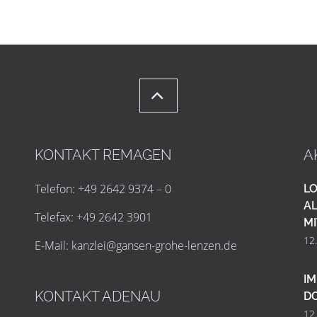
KONTAKT REMAGEN
A
Telefon: +49 2642 9374 – 0
LO
AL
Telefax: +49 2642 3901
MI
12
E-Mail:
k
a
n
z
l
e
i
@
g
a
n
s
e
n
-
g
r
o
h
e
-
l
e
n
z
e
n
.
d
e
IM
KONTAKT ADENAU
D
12