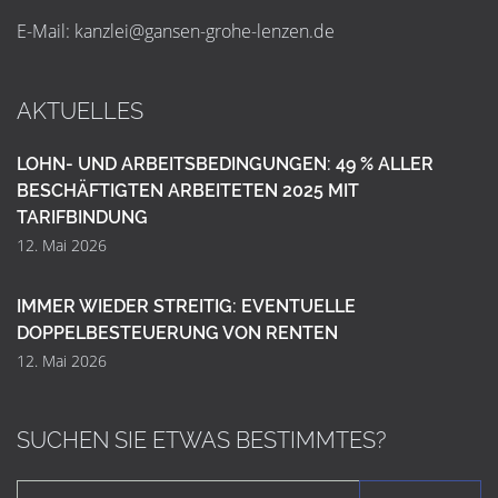
E-Mail:
k
a
n
z
l
e
i
@
g
a
n
s
e
n
-
g
r
o
h
e
-
l
e
n
z
e
n
.
d
e
AKTUELLES
LOHN- UND ARBEITSBEDINGUNGEN: 49 % ALLER
BESCHÄFTIGTEN ARBEITETEN 2025 MIT
TARIFBINDUNG
12. Mai 2026
IMMER WIEDER STREITIG: EVENTUELLE
DOPPELBESTEUERUNG VON RENTEN
12. Mai 2026
SUCHEN SIE ETWAS BESTIMMTES?