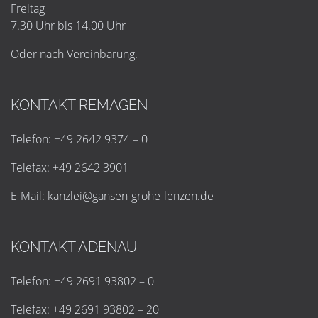
Freitag
7.30 Uhr bis 14.00 Uhr
Oder nach Vereinbarung.
KONTAKT REMAGEN
Telefon: +49 2642 9374 – 0
Telefax: +49 2642 3901
E-Mail:
k
a
n
z
l
e
i
@
g
a
n
s
e
n
-
g
r
o
h
e
-
l
e
n
z
e
n
.
d
e
KONTAKT ADENAU
Telefon: +49 2691 93802 – 0
Telefax: +49 2691 93802 – 20