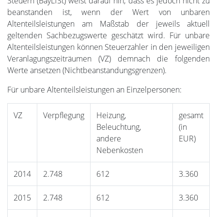
Steuern (BayLfSt) weist darauf hin, dass es jedoch nicht zu
beanstanden ist, wenn der Wert von unbaren
Altenteilsleistungen am Maßstab der jeweils aktuell
geltenden Sachbezugswerte geschätzt wird. Für unbare
Altenteilsleistungen können Steuerzahler in den jeweiligen
Veranlagungszeiträumen (VZ) demnach die folgenden
Werte ansetzen (Nichtbeanstandungsgrenzen).
Für unbare Altenteilsleistungen an Einzelpersonen:
VZ
Verpflegung
Heizung,
gesamt
Beleuchtung,
(in
andere
EUR)
Nebenkosten
2014
2.748
612
3.360
2015
2.748
612
3.360