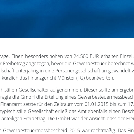
träge. Einen besonders hohen von 24.500 EUR erhalten Einze
 Freibetrag abgezogen, bevor die Gewerbesteuer berechnet wir
sellschaft unterjährig in eine Personengesellschaft umgewandelt
 kürzlich das Finanzgericht Münster (FG) beantworten.
h stillen Gesellschafter aufgenommen. Dieser sollte am Erge
agte die GmbH die Erteilung eines Gewerbesteuermessbescheid
as Finanzamt setzte für den Zeitraum vom 01.01.2015 bis zum
typisch stille Gesellschaft erließ das Amt ebenfalls einen Besch
teiligen Freibetrag. Die GmbH war der Ansicht, dass der Freib
 Gewerbesteuermessbescheid 2015 war rechtmäßig. Das Fina