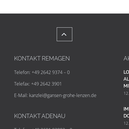
KONTAKT REMAGEN
A
Telefon: +49 2642 9374 – 0
LO
AL
Telefax: +49 2642 3901
MI
12
E-Mail:
k
a
n
z
l
e
i
@
g
a
n
s
e
n
-
g
r
o
h
e
-
l
e
n
z
e
n
.
d
e
IM
KONTAKT ADENAU
D
12