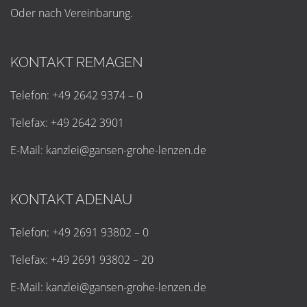
Oder nach Vereinbarung.
KONTAKT REMAGEN
Telefon: +49 2642 9374 – 0
Telefax: +49 2642 3901
E-Mail:
k
a
n
z
l
e
i
@
g
a
n
s
e
n
-
g
r
o
h
e
-
l
e
n
z
e
n
.
d
e
KONTAKT ADENAU
Telefon: +49 2691 93802 – 0
Telefax: +49 2691 93802 – 20
E-Mail:
k
a
n
z
l
e
i
@
g
a
n
s
e
n
-
g
r
o
h
e
-
l
e
n
z
e
n
.
d
e