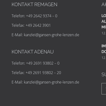
KONTAKT REMAGEN
A
Telefon: +49 2642 9374 – 0
LO
AL
Telefax: +49 2642 3901
MI
12
E-Mail:
k
a
n
z
l
e
i
@
g
a
n
s
e
n
-
g
r
o
h
e
-
l
e
n
z
e
n
.
d
e
IM
KONTAKT ADENAU
D
12
Telefon: +49 2691 93802 – 0
Telefax: +49 2691 93802 – 20
S
E-Mail:
k
a
n
z
l
e
i
@
g
a
n
s
e
n
-
g
r
o
h
e
-
l
e
n
z
e
n
.
d
e