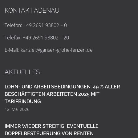
KONTAKT ADENAU
Telefon: +49 2691 93802 – 0
Telefax: +49 2691 93802 – 20
E-Mail:
k
a
n
z
l
e
i
@
g
a
n
s
e
n
-
g
r
o
h
e
-
l
e
n
z
e
n
.
d
e
AKTUELLES
LOHN- UND ARBEITSBEDINGUNGEN: 49 % ALLER
BESCHÄFTIGTEN ARBEITETEN 2025 MIT
TARIFBINDUNG
12. Mai 2026
IMMER WIEDER STREITIG: EVENTUELLE
DOPPELBESTEUERUNG VON RENTEN