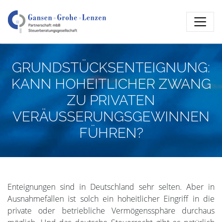
GRUNDSTÜCKSENTEIGNUNG:
KANN HOHEITLICHER ZWANG
ZU PRIVATEN
VERÄUSSERUNGSGEWINNEN
FÜHREN?
Enteignungen sind in Deutschland sehr selten. Aber in
Ausnahmefällen ist solch ein hoheitlicher Eingriff in die
private oder betriebliche Vermögenssphäre durchaus