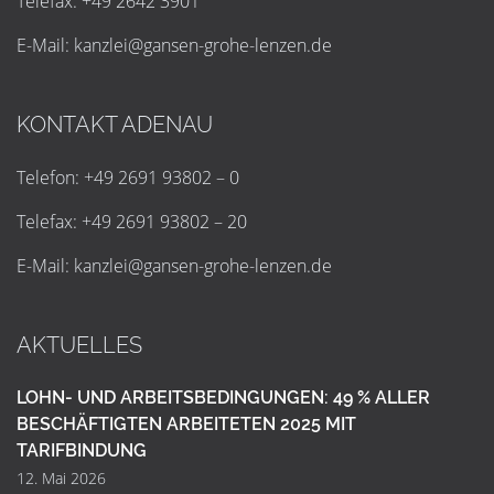
Telefax: +49 2642 3901
E-Mail:
k
a
n
z
l
e
i
@
g
a
n
s
e
n
-
g
r
o
h
e
-
l
e
n
z
e
n
.
d
e
KONTAKT ADENAU
Telefon: +49 2691 93802 – 0
Telefax: +49 2691 93802 – 20
E-Mail:
k
a
n
z
l
e
i
@
g
a
n
s
e
n
-
g
r
o
h
e
-
l
e
n
z
e
n
.
d
e
AKTUELLES
LOHN- UND ARBEITSBEDINGUNGEN: 49 % ALLER
BESCHÄFTIGTEN ARBEITETEN 2025 MIT
TARIFBINDUNG
12. Mai 2026