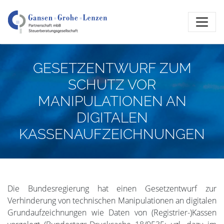
GESETZENTWURF ZUM
SCHUTZ VOR
MANIPULATIONEN AN
DIGITALEN
KASSENAUFZEICHNUNGEN
Die Bundesregierung hat einen Gesetzentwurf zur
Verhinderung von technischen Manipulationen an digitalen
Grundaufzeichnungen wie Daten von (Registrier-)Kassen