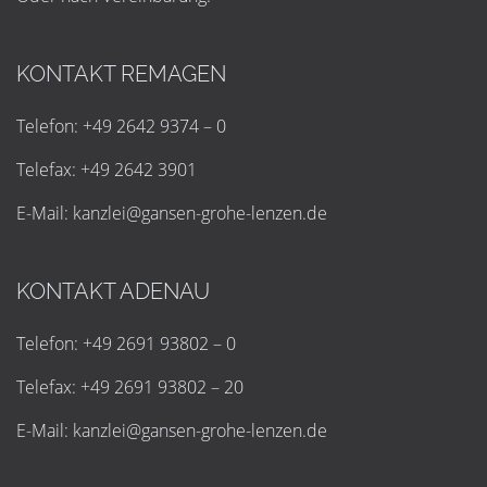
KONTAKT REMAGEN
Telefon: +49 2642 9374 – 0
Telefax: +49 2642 3901
E-Mail:
k
a
n
z
l
e
i
@
g
a
n
s
e
n
-
g
r
o
h
e
-
l
e
n
z
e
n
.
d
e
KONTAKT ADENAU
Telefon: +49 2691 93802 – 0
Telefax: +49 2691 93802 – 20
E-Mail:
k
a
n
z
l
e
i
@
g
a
n
s
e
n
-
g
r
o
h
e
-
l
e
n
z
e
n
.
d
e