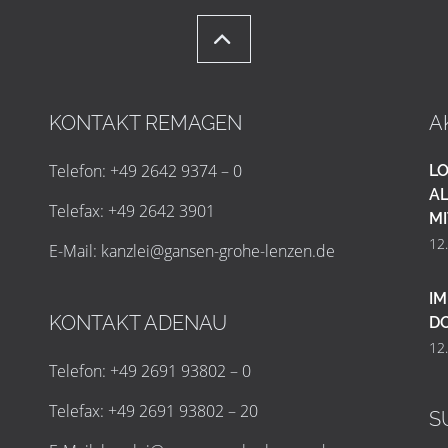
KONTAKT REMAGEN
A
Telefon: +49 2642 9374 – 0
LO
AL
Telefax: +49 2642 3901
MI
12
E-Mail:
k
a
n
z
l
e
i
@
g
a
n
s
e
n
-
g
r
o
h
e
-
l
e
n
z
e
n
.
d
e
IM
KONTAKT ADENAU
D
12
Telefon: +49 2691 93802 – 0
Telefax: +49 2691 93802 – 20
S