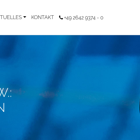
TUELLES
KONTAKT
+49 2642 9374 - 0
.:
N