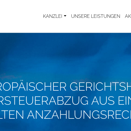
KANZLEI
UNSERE LEISTUNGEN
AK
OPÄISCHER GERICHTS
RSTEUERABZUG AUS EI
LTEN ANZAHLUNGSRE