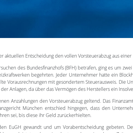
er aktuellen Entscheidung den vollen Vorsteuerabzug aus einer
rsuchen des Bundesfinanzhofs (BFH) betrafen, ging es um zwe
eizkraftwerken begehrten. Jeder Unternehmer hatte ein Blockhe
ellte Vorausrechnungen mit gesondertem Steuerausweis. Die U
 der Anlagen, da über das Vermögen des Herstellers ein Insolv
enen Anzahlungen den Vorsteuerabzug geltend. Das Finanzamt
inanzgericht München entschied hingegen, dass den Unterneh
en sei, bis diese ihr Geld zurückerhielten.
 den EuGH gewandt und um Vorabentscheidung gebeten. Der 