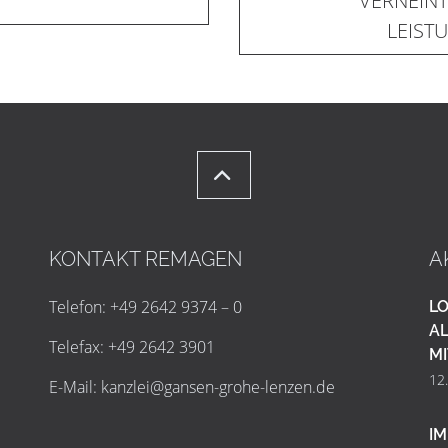
VERNEIN
LEIST
KONTAKT REMAGEN
A
Telefon: +49 2642 9374 – 0
LO
AL
Telefax: +49 2642 3901
MI
12
E-Mail:
k
a
n
z
l
e
i
@
g
a
n
s
e
n
-
g
r
o
h
e
-
l
e
n
z
e
n
.
d
e
IM