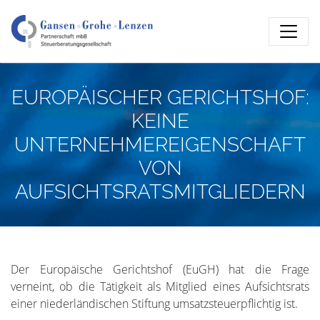
EUROPÄISCHER GERICHTSHOF:
KEINE
UNTERNEHMEREIGENSCHAFT
VON
AUFSICHTSRATSMITGLIEDERN
Der Europäische Gerichtshof (EuGH) hat die Frage
verneint, ob die Tätigkeit als Mitglied eines Aufsichtsrats
einer niederländischen Stiftung umsatzsteuerpflichtig ist.