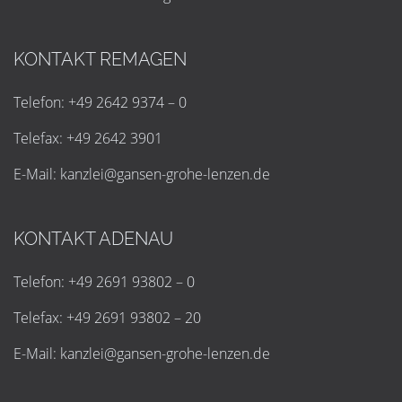
KONTAKT REMAGEN
Telefon: +49 2642 9374 – 0
Telefax: +49 2642 3901
E-Mail:
k
a
n
z
l
e
i
@
g
a
n
s
e
n
-
g
r
o
h
e
-
l
e
n
z
e
n
.
d
e
KONTAKT ADENAU
Telefon: +49 2691 93802 – 0
Telefax: +49 2691 93802 – 20
E-Mail:
k
a
n
z
l
e
i
@
g
a
n
s
e
n
-
g
r
o
h
e
-
l
e
n
z
e
n
.
d
e