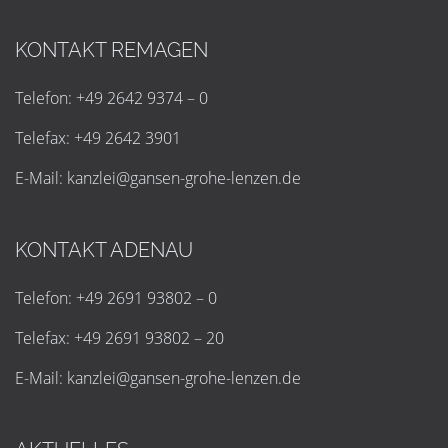
KONTAKT REMAGEN
Telefon: +49 2642 9374 – 0
Telefax: +49 2642 3901
E-Mail:
k
a
n
z
l
e
i
@
g
a
n
s
e
n
-
g
r
o
h
e
-
l
e
n
z
e
n
.
d
e
KONTAKT ADENAU
Telefon: +49 2691 93802 – 0
Telefax: +49 2691 93802 – 20
E-Mail:
k
a
n
z
l
e
i
@
g
a
n
s
e
n
-
g
r
o
h
e
-
l
e
n
z
e
n
.
d
e