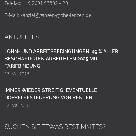
Telefax: +49 2691 93802 – 20
E-Mail:
k
a
n
z
l
e
i
@
g
a
n
s
e
n
-
g
r
o
h
e
-
l
e
n
z
e
n
.
d
e
AKTUELLES
LOHN- UND ARBEITSBEDINGUNGEN: 49 % ALLER
BESCHÄFTIGTEN ARBEITETEN 2025 MIT
TARIFBINDUNG
12. Mai 2026
IMMER WIEDER STREITIG: EVENTUELLE
DOPPELBESTEUERUNG VON RENTEN
12. Mai 2026
SUCHEN SIE ETWAS BESTIMMTES?