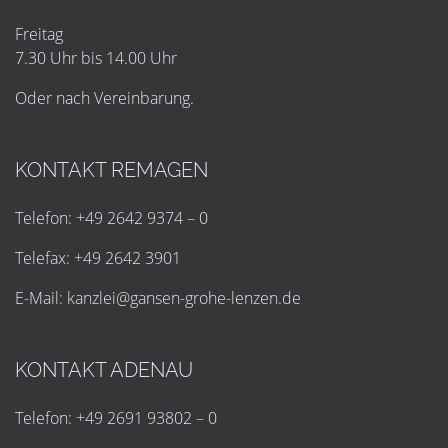
Freitag
7.30 Uhr bis 14.00 Uhr
Oder nach Vereinbarung.
KONTAKT REMAGEN
Telefon: +49 2642 9374 – 0
Telefax: +49 2642 3901
E-Mail:
k
a
n
z
l
e
i
@
g
a
n
s
e
n
-
g
r
o
h
e
-
l
e
n
z
e
n
.
d
e
KONTAKT ADENAU
Telefon: +49 2691 93802 – 0