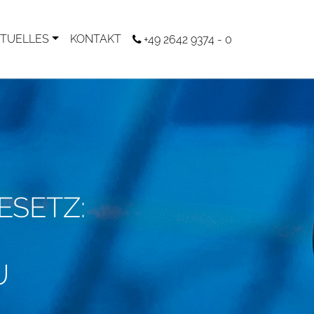
TUELLES
KONTAKT
+49 2642 9374 - 0
SETZ:
U