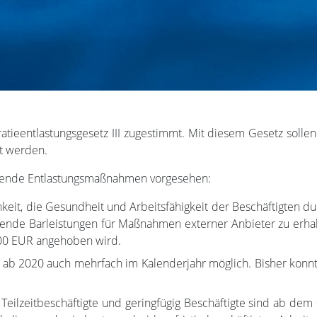
ieentlastungsgesetz III zugestimmt. Mit diesem Gesetz sollen 
et werden.
olgende Entlastungsmaßnahmen vorgesehen:
hkeit, die Gesundheit und Arbeitsfähigkeit der Beschäftigten 
nde Barleistungen für Maßnahmen externer Anbieter zu erhalte
600 EUR angehoben wird.
n ab 2020 auch mehrfach im Kalenderjahr möglich. Bisher konnt
 Teilzeitbeschäftigte und geringfügig Beschäftigte sind ab d