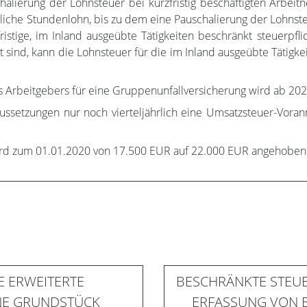
halierung der Lohnsteuer bei kurzfristig beschäftigten Arbeit
liche Stundenlohn, bis zu dem eine Pauschalierung der Lohnste
stige, im Inland ausgeübte Tätigkeiten beschränkt steuerpfli
 sind, kann die Lohnsteuer für die im Inland ausgeübte Tätigke
s Arbeitgebers für eine Gruppenunfallversicherung wird ab 2
ssetzungen nur noch vierteljährlich eine Umsatzsteuer-Vora
ird zum 01.01.2020 von 17.500 EUR auf 22.000 EUR angehoben
E ERWEITERTE
BESCHRÄNKTE STEUE
E GRUNDSTÜCK
ERFASSUNG VON E