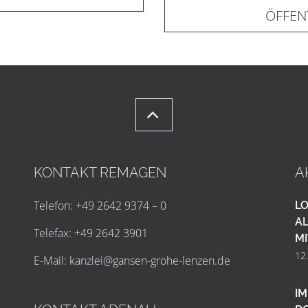
ÖFFEN
KONTAKT REMAGEN
A
Telefon: +49 2642 9374 – 0
LO
AL
Telefax: +49 2642 3901
MI
12
E-Mail:
k
a
n
z
l
e
i
@
g
a
n
s
e
n
-
g
r
o
h
e
-
l
e
n
z
e
n
.
d
e
IM