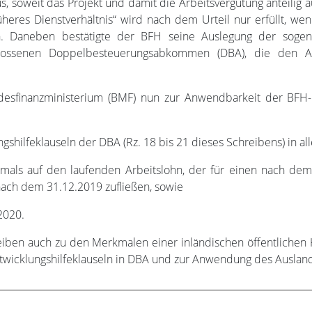
, soweit das Projekt und damit die Arbeitsvergütung anteilig a
heres Dienstverhältnis“ wird nach dem Urteil nur erfüllt, wenn 
en. Daneben bestätigte der BFH seine Auslegung der sogena
hlossenen Doppelbesteuerungsabkommen (DBA), die den An
desfinanzministerium (BMF) nun zur Anwendbarkeit der BFH
hilfeklauseln der DBA (Rz. 18 bis 21 dieses Schreibens) in all
tmals auf den laufenden Arbeitslohn, der für einen nach d
 nach dem 31.12.2019 zufließen, sowie
2020.
eiben auch zu den Merkmalen einer inländischen öffentlichen 
wicklungshilfeklauseln in DBA und zur Anwendung des Auslands