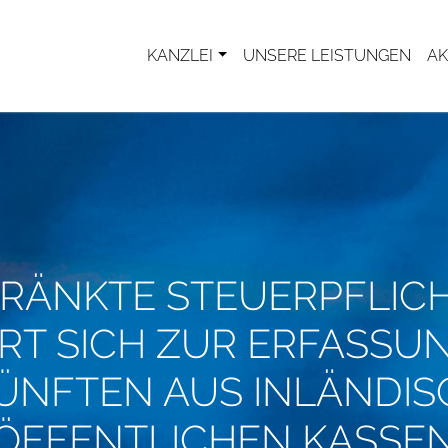
KANZLEI
UNSERE LEISTUNGEN
AK
RÄNKTE STEUERPFLICH
RT SICH ZUR ERFASSU
ÜNFTEN AUS INLÄNDI
ÖFFENTLICHEN KASSE