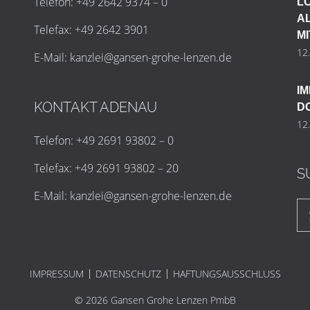
Telefon: +49 2642 9374 – 0
L
A
Telefax: +49 2642 3901
M
12
E-Mail:
k
a
n
z
l
e
i
@
g
a
n
s
e
n
-
g
r
o
h
e
-
l
e
n
z
e
n
.
d
e
I
KONTAKT ADENAU
D
12
Telefon: +49 2691 93802 – 0
Telefax: +49 2691 93802 – 20
S
E-Mail:
k
a
n
z
l
e
i
@
g
a
n
s
e
n
-
g
r
o
h
e
-
l
e
n
z
e
n
.
d
e
IMPRESSUM
DATENSCHUTZ
HAFTUNGSAUSSCHLUSS
© 2026 Gansen Grohe Lenzen PmbB