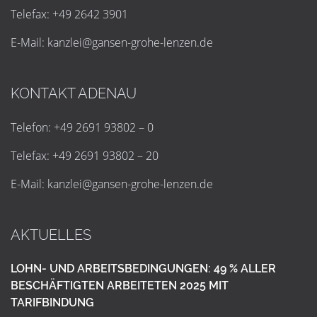
Telefax: +49 2642 3901
E-Mail:
k
a
n
z
l
e
i
@
g
a
n
s
e
n
-
g
r
o
h
e
-
l
e
n
z
e
n
.
d
e
KONTAKT ADENAU
Telefon: +49 2691 93802 – 0
Telefax: +49 2691 93802 – 20
E-Mail:
k
a
n
z
l
e
i
@
g
a
n
s
e
n
-
g
r
o
h
e
-
l
e
n
z
e
n
.
d
e
AKTUELLES
LOHN- UND ARBEITSBEDINGUNGEN: 49 % ALLER
BESCHÄFTIGTEN ARBEITETEN 2025 MIT
TARIFBINDUNG