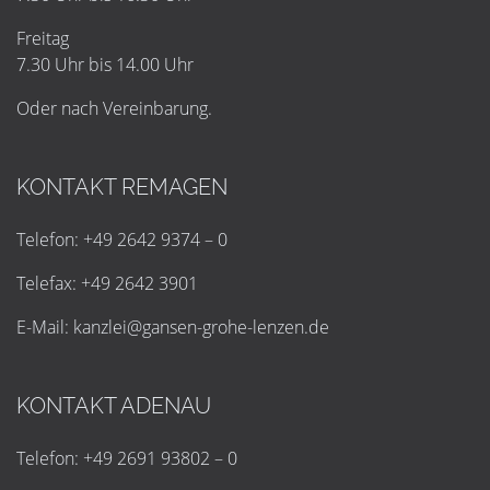
Freitag
7.30 Uhr bis 14.00 Uhr
Oder nach Vereinbarung.
KONTAKT REMAGEN
Telefon: +49 2642 9374 – 0
Telefax: +49 2642 3901
E-Mail:
k
a
n
z
l
e
i
@
g
a
n
s
e
n
-
g
r
o
h
e
-
l
e
n
z
e
n
.
d
e
KONTAKT ADENAU
Telefon: +49 2691 93802 – 0