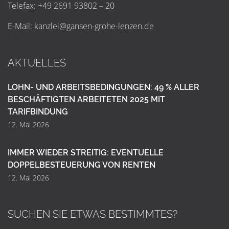
Telefax: +49 2691 93802 – 20
E-Mail:
k
a
n
z
l
e
i
@
g
a
n
s
e
n
-
g
r
o
h
e
-
l
e
n
z
e
n
.
d
e
AKTUELLES
LOHN- UND ARBEITSBEDINGUNGEN: 49 % ALLER
BESCHÄFTIGTEN ARBEITETEN 2025 MIT
TARIFBINDUNG
12. Mai 2026
IMMER WIEDER STREITIG: EVENTUELLE
DOPPELBESTEUERUNG VON RENTEN
12. Mai 2026
SUCHEN SIE ETWAS BESTIMMTES?