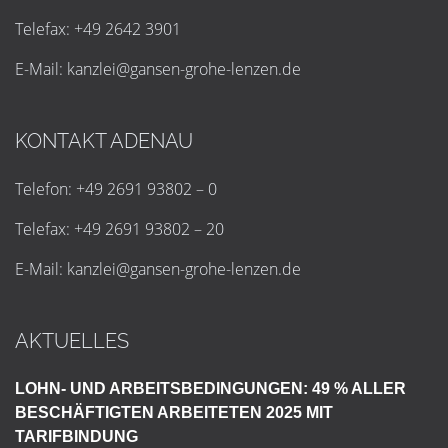
Telefax: +49 2642 3901
E-Mail:
k
a
n
z
l
e
i
@
g
a
n
s
e
n
-
g
r
o
h
e
-
l
e
n
z
e
n
.
d
e
KONTAKT ADENAU
Telefon: +49 2691 93802 – 0
Telefax: +49 2691 93802 – 20
E-Mail:
k
a
n
z
l
e
i
@
g
a
n
s
e
n
-
g
r
o
h
e
-
l
e
n
z
e
n
.
d
e
AKTUELLES
LOHN- UND ARBEITSBEDINGUNGEN: 49 % ALLER
BESCHÄFTIGTEN ARBEITETEN 2025 MIT
TARIFBINDUNG