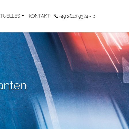
TUELLES
KONTAKT
+49 2642 9374 - 0
anten