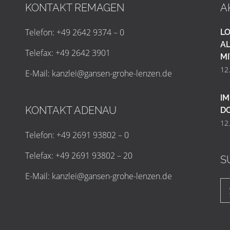
KONTAKT REMAGEN
A
Telefon: +49 2642 9374 – 0
LO
AL
Telefax: +49 2642 3901
MI
12
E-Mail:
k
a
n
z
l
e
i
@
g
a
n
s
e
n
-
g
r
o
h
e
-
l
e
n
z
e
n
.
d
e
IM
KONTAKT ADENAU
D
12
Telefon: +49 2691 93802 – 0
Telefax: +49 2691 93802 – 20
S
E-Mail:
k
a
n
z
l
e
i
@
g
a
n
s
e
n
-
g
r
o
h
e
-
l
e
n
z
e
n
.
d
e