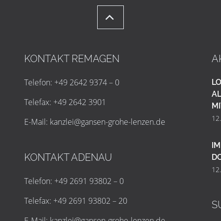
KONTAKT REMAGEN
A
Telefon: +49 2642 9374 – 0
LO
AL
Telefax: +49 2642 3901
MI
12
E-Mail:
k
a
n
z
l
e
i
@
g
a
n
s
e
n
-
g
r
o
h
e
-
l
e
n
z
e
n
.
d
e
IM
KONTAKT ADENAU
D
12
Telefon: +49 2691 93802 – 0
Telefax: +49 2691 93802 – 20
S
E-Mail:
k
a
n
z
l
e
i
@
g
a
n
s
e
n
-
g
r
o
h
e
-
l
e
n
z
e
n
.
d
e