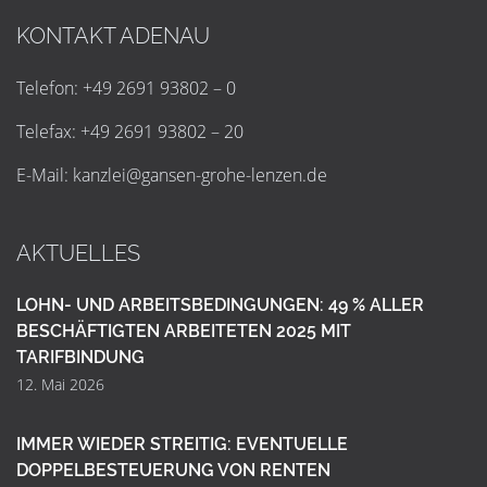
KONTAKT ADENAU
Telefon: +49 2691 93802 – 0
Telefax: +49 2691 93802 – 20
E-Mail:
k
a
n
z
l
e
i
@
g
a
n
s
e
n
-
g
r
o
h
e
-
l
e
n
z
e
n
.
d
e
AKTUELLES
LOHN- UND ARBEITSBEDINGUNGEN: 49 % ALLER
BESCHÄFTIGTEN ARBEITETEN 2025 MIT
TARIFBINDUNG
12. Mai 2026
IMMER WIEDER STREITIG: EVENTUELLE
DOPPELBESTEUERUNG VON RENTEN