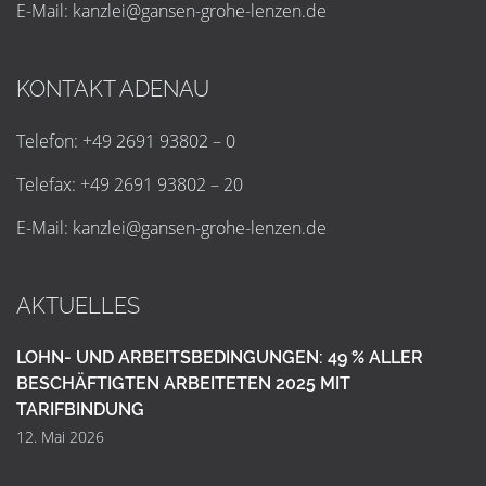
E-Mail:
k
a
n
z
l
e
i
@
g
a
n
s
e
n
-
g
r
o
h
e
-
l
e
n
z
e
n
.
d
e
KONTAKT ADENAU
Telefon: +49 2691 93802 – 0
Telefax: +49 2691 93802 – 20
E-Mail:
k
a
n
z
l
e
i
@
g
a
n
s
e
n
-
g
r
o
h
e
-
l
e
n
z
e
n
.
d
e
AKTUELLES
LOHN- UND ARBEITSBEDINGUNGEN: 49 % ALLER
BESCHÄFTIGTEN ARBEITETEN 2025 MIT
TARIFBINDUNG
12. Mai 2026