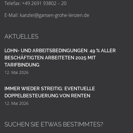
Telefax: +49 2691 93802 – 20
E-Mail:
k
a
n
z
l
e
i
@
g
a
n
s
e
n
-
g
r
o
h
e
-
l
e
n
z
e
n
.
d
e
AKTUELLES
LOHN- UND ARBEITSBEDINGUNGEN: 49 % ALLER
BESCHÄFTIGTEN ARBEITETEN 2025 MIT
TARIFBINDUNG
12. Mai 2026
IMMER WIEDER STREITIG: EVENTUELLE
DOPPELBESTEUERUNG VON RENTEN
12. Mai 2026
SUCHEN SIE ETWAS BESTIMMTES?