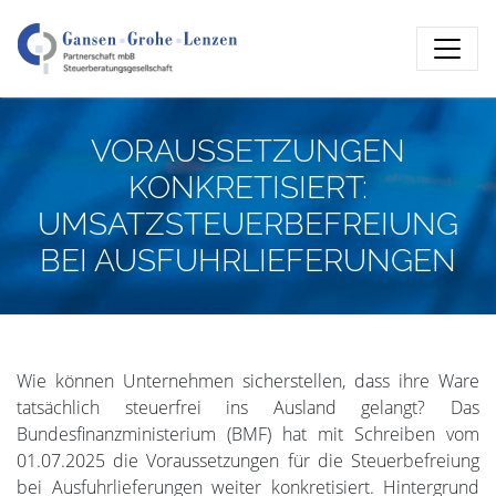
VORAUSSETZUNGEN
KONKRETISIERT:
UMSATZSTEUERBEFREIUNG
BEI AUSFUHRLIEFERUNGEN
Wie können Unternehmen sicherstellen, dass ihre Ware
tatsächlich steuerfrei ins Ausland gelangt? Das
Bundesfinanzministerium (BMF) hat mit Schreiben vom
01.07.2025 die Voraussetzungen für die Steuerbefreiung
bei Ausfuhrlieferungen weiter konkretisiert. Hintergrund