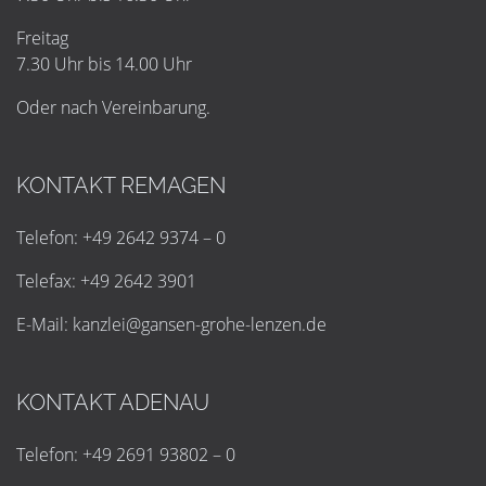
Freitag
7.30 Uhr bis 14.00 Uhr
Oder nach Vereinbarung.
KONTAKT REMAGEN
Telefon: +49 2642 9374 – 0
Telefax: +49 2642 3901
E-Mail:
k
a
n
z
l
e
i
@
g
a
n
s
e
n
-
g
r
o
h
e
-
l
e
n
z
e
n
.
d
e
KONTAKT ADENAU
Telefon: +49 2691 93802 – 0