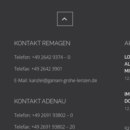
KONTAKT REMAGEN
A
Telefon: +49 2642 9374 – 0
LO
AL
Telefax: +49 2642 3901
MI
12
E-Mail:
k
a
n
z
l
e
i
@
g
a
n
s
e
n
-
g
r
o
h
e
-
l
e
n
z
e
n
.
d
e
IM
KONTAKT ADENAU
D
12
Telefon: +49 2691 93802 – 0
Telefax: +49 2691 93802 – 20
S