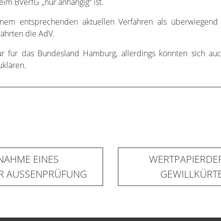
im BVerfG „nur anhängig“ ist.
nem entsprechenden aktuellen Verfahren als überwiegend 
währten die AdV.
 nur für das Bundesland Hamburg, allerdings könnten sich a
uklären.
NAHME EINES
WERTPAPIERDE
ER AUSSENPRÜFUNG
GEWILLKÜRT