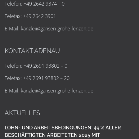
Telefon: +49 2642 9374 – 0
Telefax: +49 2642 3901
E-Mail:
k
a
n
z
l
e
i
@
g
a
n
s
e
n
-
g
r
o
h
e
-
l
e
n
z
e
n
.
d
e
KONTAKT ADENAU
Telefon: +49 2691 93802 – 0
Telefax: +49 2691 93802 – 20
E-Mail:
k
a
n
z
l
e
i
@
g
a
n
s
e
n
-
g
r
o
h
e
-
l
e
n
z
e
n
.
d
e
AKTUELLES
LOHN- UND ARBEITSBEDINGUNGEN: 49 % ALLER
BESCHÄFTIGTEN ARBEITETEN 2025 MIT