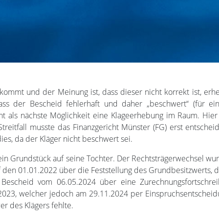
mmt und der Meinung ist, dass dieser nicht korrekt ist, erh
ss der Bescheid fehlerhaft und daher „beschwert“ (für eine
t als nächste Möglichkeit eine Klageerhebung im Raum. Hier
treitfall musste das Finanzgericht Münster (FG) erst entscheid
es, da der Kläger nicht beschwert sei.
 ein Grundstück auf seine Tochter. Der Rechtsträgerwechsel 
 den 01.01.2022 über die Feststellung des Grundbesitzwerts, 
n Bescheid vom 06.05.2024 über eine Zurechnungsfortschre
023, welcher jedoch am 29.11.2024 per Einspruchsentscheidu
r des Klägers fehlte.