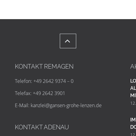
KONTAKT REMAGEN
A
Telefon: +49 2642 9374 – 0
LO
AL
Telefax: +49 2642 3901
MI
12
E-Mail:
k
a
n
z
l
e
i
@
g
a
n
s
e
n
-
g
r
o
h
e
-
l
e
n
z
e
n
.
d
e
IM
KONTAKT ADENAU
D
12