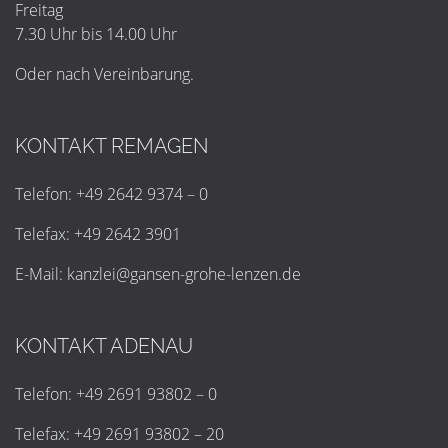
Freitag
7.30 Uhr bis 14.00 Uhr
Oder nach Vereinbarung.
KONTAKT REMAGEN
Telefon: +49 2642 9374 – 0
Telefax: +49 2642 3901
E-Mail:
k
a
n
z
l
e
i
@
g
a
n
s
e
n
-
g
r
o
h
e
-
l
e
n
z
e
n
.
d
e
KONTAKT ADENAU
Telefon: +49 2691 93802 – 0
Telefax: +49 2691 93802 – 20