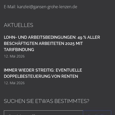
E-Mail:
k
a
n
z
l
e
i
@
g
a
n
s
e
n
-
g
r
o
h
e
-
l
e
n
z
e
n
.
d
e
AKTUELLES
LOHN- UND ARBEITSBEDINGUNGEN: 49 % ALLER
BESCHÄFTIGTEN ARBEITETEN 2025 MIT
TARIFBINDUNG
12. Mai 2026
IMMER WIEDER STREITIG: EVENTUELLE
DOPPELBESTEUERUNG VON RENTEN
12. Mai 2026
SUCHEN SIE ETWAS BESTIMMTES?