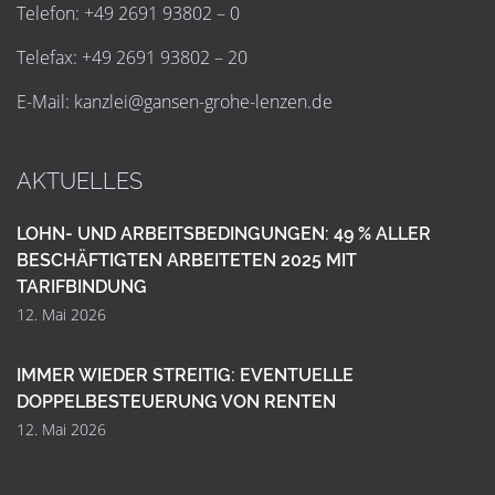
Telefon: +49 2691 93802 – 0
Telefax: +49 2691 93802 – 20
E-Mail:
k
a
n
z
l
e
i
@
g
a
n
s
e
n
-
g
r
o
h
e
-
l
e
n
z
e
n
.
d
e
AKTUELLES
LOHN- UND ARBEITSBEDINGUNGEN: 49 % ALLER
BESCHÄFTIGTEN ARBEITETEN 2025 MIT
TARIFBINDUNG
12. Mai 2026
IMMER WIEDER STREITIG: EVENTUELLE
DOPPELBESTEUERUNG VON RENTEN
12. Mai 2026