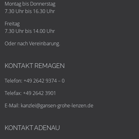
Montag bis Donnerstag
7.30 Uhr bis 16.30 Uhr
Freitag
7.30 Uhr bis 14.00 Uhr
Oder nach Vereinbarung.
KONTAKT REMAGEN
Telefon: +49 2642 9374 – 0
Telefax: +49 2642 3901
E-Mail:
k
a
n
z
l
e
i
@
g
a
n
s
e
n
-
g
r
o
h
e
-
l
e
n
z
e
n
.
d
e
KONTAKT ADENAU