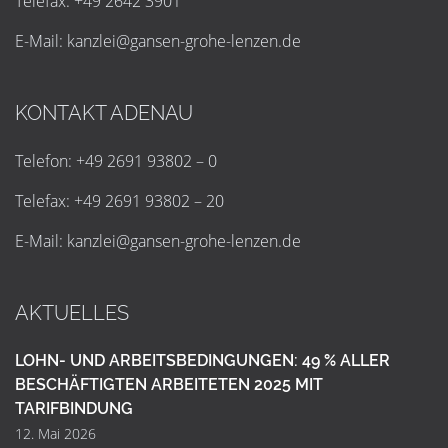
Telefax: +49 2642 3901
E-Mail:
k
a
n
z
l
e
i
@
g
a
n
s
e
n
-
g
r
o
h
e
-
l
e
n
z
e
n
.
d
e
KONTAKT ADENAU
Telefon: +49 2691 93802 – 0
Telefax: +49 2691 93802 – 20
E-Mail:
k
a
n
z
l
e
i
@
g
a
n
s
e
n
-
g
r
o
h
e
-
l
e
n
z
e
n
.
d
e
AKTUELLES
LOHN- UND ARBEITSBEDINGUNGEN: 49 % ALLER
BESCHÄFTIGTEN ARBEITETEN 2025 MIT
TARIFBINDUNG
12. Mai 2026