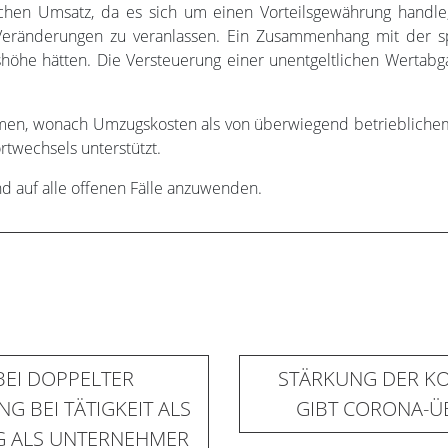
ichen Umsatz, da es sich um einen Vorteilsgewährung handl
eränderungen zu veranlassen. Ein Zusammenhang mit der spä
höhe hätten. Die Versteuerung einer unentgeltlichen Wertabga
n, wonach Umzugskosten als von überwiegend betrieblichem I
twechsels unterstützt.
d auf alle offenen Fälle anzuwenden.
BEI DOPPELTER
STÄRKUNG DER K
 BEI TÄTIGKEIT ALS
GIBT CORONA-Ü
IG ALS UNTERNEHMER