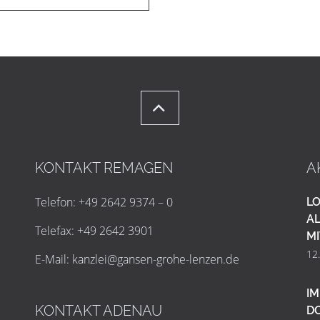
KONTAKT REMAGEN
A
Telefon: +49 2642 9374 – 0
LO
AL
Telefax: +49 2642 3901
MI
12
E-Mail:
k
a
n
z
l
e
i
@
g
a
n
s
e
n
-
g
r
o
h
e
-
l
e
n
z
e
n
.
d
e
IM
KONTAKT ADENAU
D