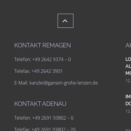
KONTAKT REMAGEN
A
Telefon: +49 2642 9374 – 0
LO
AL
Telefax: +49 2642 3901
MI
12
E-Mail:
k
a
n
z
l
e
i
@
g
a
n
s
e
n
-
g
r
o
h
e
-
l
e
n
z
e
n
.
d
e
IM
KONTAKT ADENAU
D
12
Telefon: +49 2691 93802 – 0
Telefax: +49 2691 93802 – 20