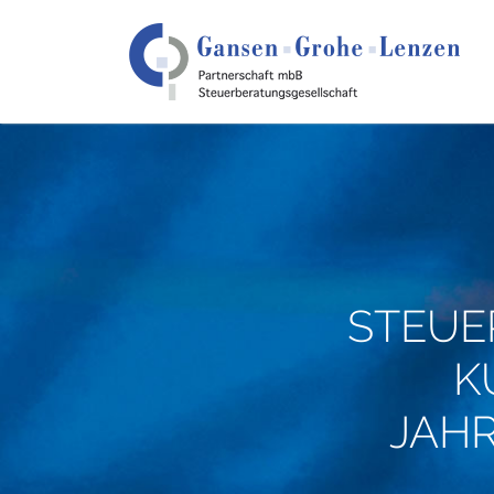
STEUE
K
JAH