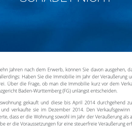
 zehn Jahren nach dem Erwerb, können Sie davon ausgehen, d
allerdings: Haben Sie die Immobilie im Jahr der Veräußerung 
rfrei. Über die Frage, ob man die Immobilie kurz vor dem Ver
anzgericht Baden-Württemberg (FG) unlängst entscheiden.
umswohnung gekauft und diese bis April 2014 durchgehend z
d verkaufte sie im Dezember 2014. Den Verkaufsgewinn bet
rte, dass er die Wohnung sowohl im Jahr der Veräußerung als 
 er die Voraussetzungen für eine steuerfreie Veräußerung erfü