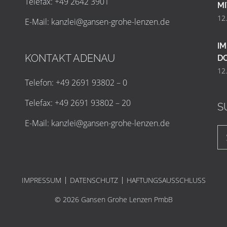
Telefax: +49 2642 3901
MI
12
E-Mail:
k
a
n
z
l
e
i
@
g
a
n
s
e
n
-
g
r
o
h
e
-
l
e
n
z
e
n
.
d
e
IM
KONTAKT ADENAU
D
12
Telefon: +49 2691 93802 – 0
Telefax: +49 2691 93802 – 20
S
E-Mail:
k
a
n
z
l
e
i
@
g
a
n
s
e
n
-
g
r
o
h
e
-
l
e
n
z
e
n
.
d
e
IMPRESSUM
DATENSCHUTZ
HAFTUNGSAUSSCHLUSS
© 2026 Gansen Grohe Lenzen PmbB