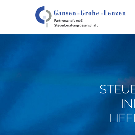
STEU
I
LIE