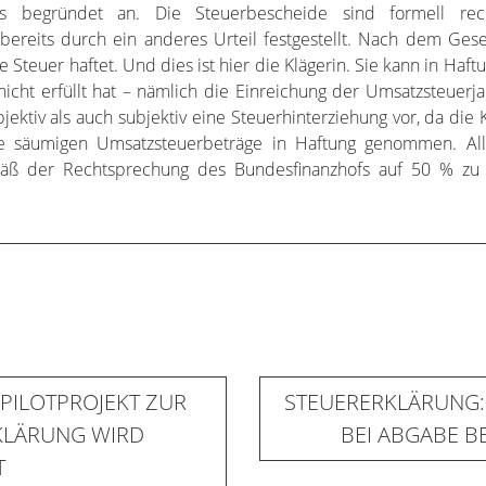
s begründet an. Die Steuerbescheide sind formell re
bereits durch ein anderes Urteil festgestellt. Nach dem Ge
Steuer haftet. Und dies ist hier die Klägerin. Sie kann in Haft
cht erfüllt hat – nämlich die Einreichung der Umsatzsteuerj
 objektiv als auch subjektiv eine Steuerhinterziehung vor, da die
ie säumigen Umsatzsteuerbeträge in Haftung genommen. Alle
mäß der Rechtsprechung des Bundesfinanzhofs auf 50 % zu 
PILOTPROJEKT ZUR
STEUERERKLÄRUNG:
KLÄRUNG WIRD
BEI ABGABE B
T