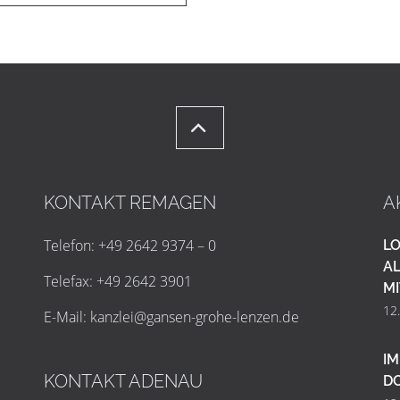
KONTAKT REMAGEN
A
Telefon: +49 2642 9374 – 0
LO
AL
Telefax: +49 2642 3901
MI
12
E-Mail:
k
a
n
z
l
e
i
@
g
a
n
s
e
n
-
g
r
o
h
e
-
l
e
n
z
e
n
.
d
e
IM
KONTAKT ADENAU
D