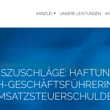
KANZLEI
UNSERE LEISTUNGEN
AK
SZUSCHLÄGE: HAFTUN
-GESCHÄFTSFÜHRERI
MSATZSTEUERSCHULD