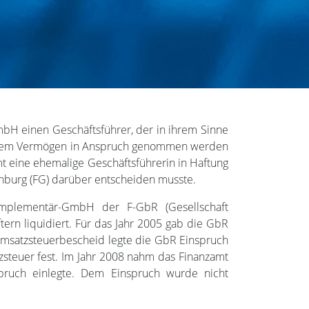
mbH einen Geschäftsführer, der in ihrem Sinne
 seinem Vermögen in Anspruch genommen werden
mt eine ehemalige Geschäftsführerin in Haftung
enburg (FG) darüber entscheiden musste.
Komplementär-GmbH der F-GbR (Gesellschaft
ern liquidiert. Für das Jahr 2005 gab die GbR
Umsatzsteuerbescheid legte die GbR Einspruch
steuer fest. Im Jahr 2008 nahm das Finanzamt
pruch einlegte. Dem Einspruch wurde nicht