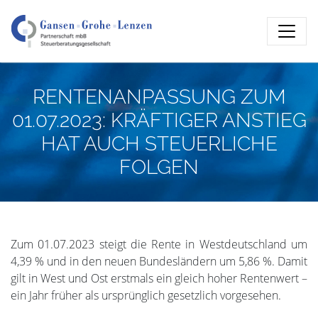
RENTENANPASSUNG ZUM
01.07.2023: KRÄFTIGER ANSTIEG
HAT AUCH STEUERLICHE
FOLGEN
Zum 01.07.2023 steigt die Rente in Westdeutschland um
4,39 % und in den neuen Bundesländern um 5,86 %. Damit
gilt in West und Ost erstmals ein gleich hoher Rentenwert –
ein Jahr früher als ursprünglich gesetzlich vorgesehen.