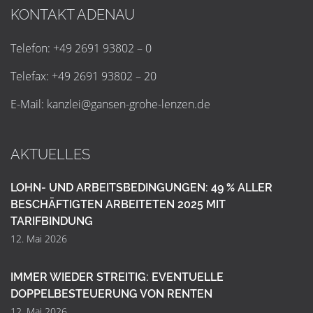
KONTAKT ADENAU
Telefon: +49 2691 93802 – 0
Telefax: +49 2691 93802 – 20
E-Mail:
k
a
n
z
l
e
i
@
g
a
n
s
e
n
-
g
r
o
h
e
-
l
e
n
z
e
n
.
d
e
AKTUELLES
LOHN- UND ARBEITSBEDINGUNGEN: 49 % ALLER
BESCHÄFTIGTEN ARBEITETEN 2025 MIT
TARIFBINDUNG
12. Mai 2026
IMMER WIEDER STREITIG: EVENTUELLE
DOPPELBESTEUERUNG VON RENTEN
12. Mai 2026