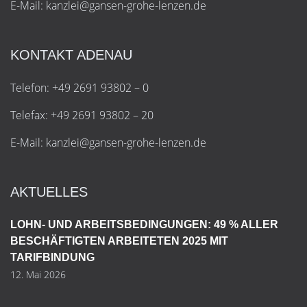
E-Mail:
k
a
n
z
l
e
i
@
g
a
n
s
e
n
-
g
r
o
h
e
-
l
e
n
z
e
n
.
d
e
KONTAKT ADENAU
Telefon: +49 2691 93802 – 0
Telefax: +49 2691 93802 – 20
E-Mail:
k
a
n
z
l
e
i
@
g
a
n
s
e
n
-
g
r
o
h
e
-
l
e
n
z
e
n
.
d
e
AKTUELLES
LOHN- UND ARBEITSBEDINGUNGEN: 49 % ALLER
BESCHÄFTIGTEN ARBEITETEN 2025 MIT
TARIFBINDUNG
12. Mai 2026