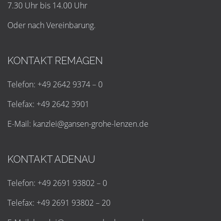
7.30 Uhr bis 14.00 Uhr
Oder nach Vereinbarung.
KONTAKT REMAGEN
Telefon: +49 2642 9374 – 0
Telefax: +49 2642 3901
E-Mail:
k
a
n
z
l
e
i
@
g
a
n
s
e
n
-
g
r
o
h
e
-
l
e
n
z
e
n
.
d
e
KONTAKT ADENAU
Telefon: +49 2691 93802 – 0
Telefax: +49 2691 93802 – 20