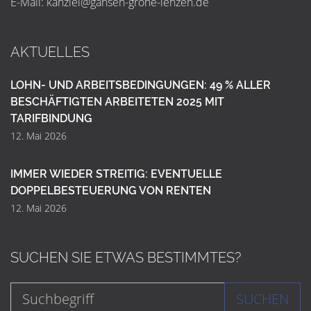
E-Mail:
k
a
n
z
l
e
i
@
g
a
n
s
e
n
-
g
r
o
h
e
-
l
e
n
z
e
n
.
d
e
AKTUELLES
LOHN- UND ARBEITSBEDINGUNGEN: 49 % ALLER
BESCHÄFTIGTEN ARBEITETEN 2025 MIT
TARIFBINDUNG
12. Mai 2026
IMMER WIEDER STREITIG: EVENTUELLE
DOPPELBESTEUERUNG VON RENTEN
12. Mai 2026
SUCHEN SIE ETWAS BESTIMMTES?
SUCHEN