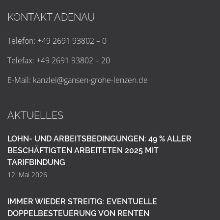
KONTAKT ADENAU
Telefon: +49 2691 93802 – 0
Telefax: +49 2691 93802 – 20
E-Mail:
k
a
n
z
l
e
i
@
g
a
n
s
e
n
-
g
r
o
h
e
-
l
e
n
z
e
n
.
d
e
AKTUELLES
LOHN- UND ARBEITSBEDINGUNGEN: 49 % ALLER
BESCHÄFTIGTEN ARBEITETEN 2025 MIT
TARIFBINDUNG
12. Mai 2026
IMMER WIEDER STREITIG: EVENTUELLE
DOPPELBESTEUERUNG VON RENTEN