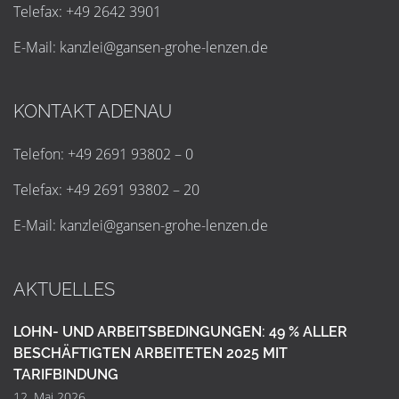
Telefax: +49 2642 3901
E-Mail:
k
a
n
z
l
e
i
@
g
a
n
s
e
n
-
g
r
o
h
e
-
l
e
n
z
e
n
.
d
e
KONTAKT ADENAU
Telefon: +49 2691 93802 – 0
Telefax: +49 2691 93802 – 20
E-Mail:
k
a
n
z
l
e
i
@
g
a
n
s
e
n
-
g
r
o
h
e
-
l
e
n
z
e
n
.
d
e
AKTUELLES
LOHN- UND ARBEITSBEDINGUNGEN: 49 % ALLER
BESCHÄFTIGTEN ARBEITETEN 2025 MIT
TARIFBINDUNG
12. Mai 2026