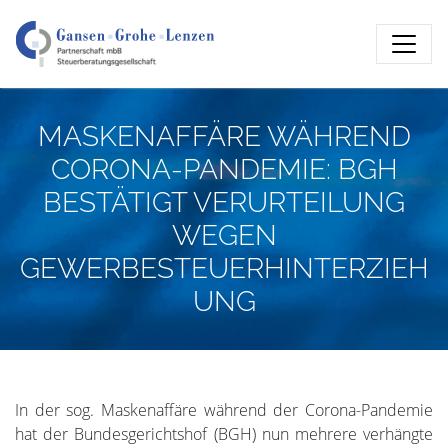
MASKENAFFÄRE WÄHREND
CORONA-PANDEMIE: BGH
BESTÄTIGT VERURTEILUNG
WEGEN
GEWERBESTEUERHINTERZIEH
UNG
In der sog. Maskenaffäre während der Corona-Pandemie
hat der Bundesgerichtshof (BGH) nun mehrere verhängte