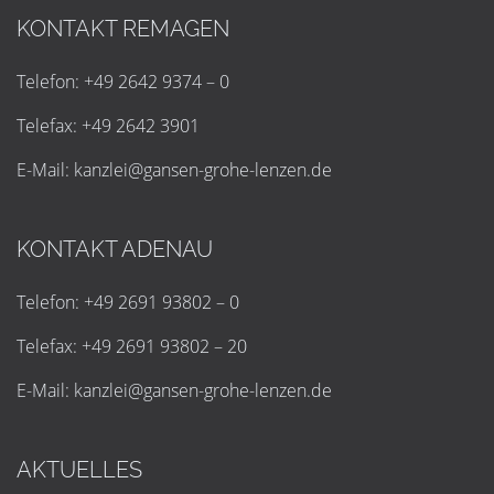
KONTAKT REMAGEN
Telefon: +49 2642 9374 – 0
Telefax: +49 2642 3901
E-Mail:
k
a
n
z
l
e
i
@
g
a
n
s
e
n
-
g
r
o
h
e
-
l
e
n
z
e
n
.
d
e
KONTAKT ADENAU
Telefon: +49 2691 93802 – 0
Telefax: +49 2691 93802 – 20
E-Mail:
k
a
n
z
l
e
i
@
g
a
n
s
e
n
-
g
r
o
h
e
-
l
e
n
z
e
n
.
d
e
AKTUELLES