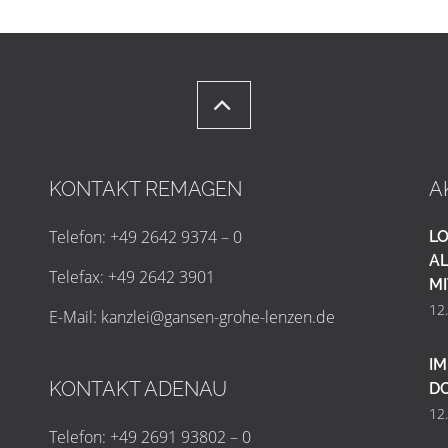
KONTAKT REMAGEN
A
Telefon: +49 2642 9374 – 0
LO
AL
Telefax: +49 2642 3901
MI
12
E-Mail:
k
a
n
z
l
e
i
@
g
a
n
s
e
n
-
g
r
o
h
e
-
l
e
n
z
e
n
.
d
e
IM
KONTAKT ADENAU
D
12
Telefon: +49 2691 93802 – 0